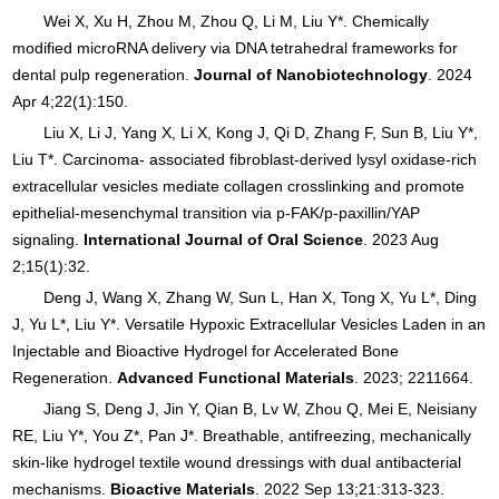
Wei X, Xu H, Zhou M, Zhou Q, Li M, Liu Y*. Chemically
modified microRNA delivery via DNA tetrahedral frameworks for
dental pulp regeneration.
Journal of Nanobiotechnology
. 2024
Apr 4;22(1):150.
Liu X, Li J, Yang X, Li X, Kong J, Qi D, Zhang F, Sun B, Liu Y*,
Liu T*. Carcinoma- associated fibroblast-derived lysyl oxidase-rich
extracellular vesicles mediate collagen crosslinking and promote
epithelial-mesenchymal transition via p-FAK/p-paxillin/YAP
signaling.
International Journal of Oral Science
. 2023 Aug
2;15(1):32.
Deng J, Wang X, Zhang W, Sun L, Han X, Tong X, Yu L*, Ding
J, Yu L*, Liu Y*. Versatile Hypoxic Extracellular Vesicles Laden in an
Injectable and Bioactive Hydrogel for Accelerated Bone
Regeneration.
Advanced Functional Materials
. 2023; 2211664.
Jiang S, Deng J, Jin Y, Qian B, Lv W, Zhou Q, Mei E, Neisiany
RE, Liu Y*, You Z*, Pan J*. Breathable, antifreezing, mechanically
skin-like hydrogel textile wound dressings with dual antibacterial
mechanisms.
Bioactive Materials
. 2022 Sep 13;21:313-323.