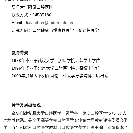
复旦大学附属口腔医院
联系方式：
64535186
Email
：
liuyuehua@fudan.edu.cn
研究方向：
口腔健康与慢病管理学、交叉护理学
教育背景
1988
年毕业于
武汉大学口腔医学院
，
获学士学位
1996
年毕业于
北京大学口腔医学院
，
获
博士
学位
2000
年加拿大不列颠哥伦比亚大学牙学院博士后出站
教学及科研情况
牵头创建复旦大学口腔医学一级学科，建立口腔医学“
5+3+X”
人
才培养体系。是全国高等学校口腔医学专业第六届教材评审委员会委
员、五年制本科口腔医学教材《口腔医学美学》副主编，参编多本全