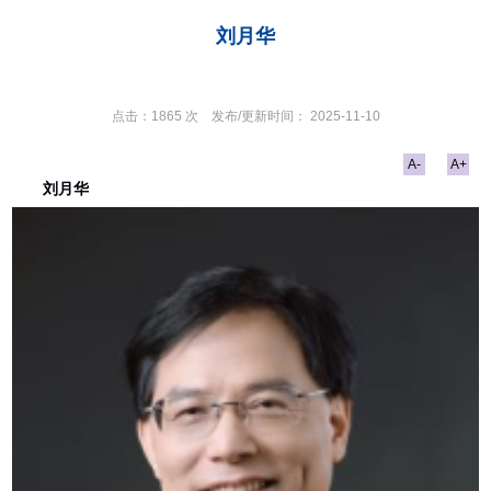
刘月华
点击：
1865
次
发布/更新时间：
2025-11-10
A-
A+
刘月华