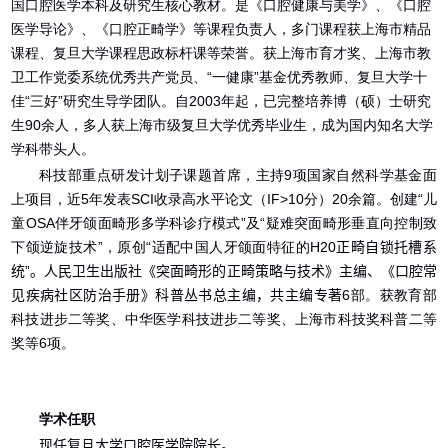
国口腔医学本科及研究生核心教材。是《口腔健康与美学》、《口腔
医学导论》、《口腔正畸学》等课程负责人，多门课程获上海市精品
课程、复旦大学课程思政标杆课等荣誉。获上海市育才奖、上海市教
卫工作党委系统优秀共产党员、“一健康”基金优秀教师、复旦大学十
佳“三好”研究生导学团队。自
2003
年起，已完整培养博（硕）士研究
生
90
余人，多人获上海市级复旦大学优秀毕业生，成为国内知名大学
学科带头人。
科技部重点研发计划子课题首席，主持
9
项国家自然科学基金面
上项目，近
5
年发表
SCI
收录高水平论文（
IF>10
分）
20
余篇。创建“儿
童
OSA
伴牙颌面畸形多学科诊疗模式”及“疑难突面畸形垂直向控制致
下颌逆旋技术”，原创“适配中国人牙颌面特征的
H20
正畸自锁托槽系
统”。人民卫生出版社《突面畸形的正畸策略与技术》主编、《口腔常
见疾病社区防治手册》科普丛书总主编，
共
主编专著
6
部。获教育部
科技进步二等奖、中华医学科技进步二等奖、上海市科技奖科普二等
奖等
6
项。
学术任职
现任复旦大学口腔医学院院长。