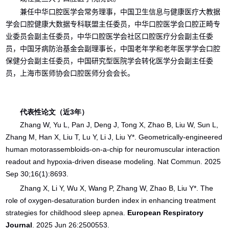
兼任
中华口腔医学会常务理事
，
中国卫生信息与健康医疗大教据
学会口腔健康大数据专科联盟主任委员
，
中华口腔医学会口腔正畸专
业委员会副主任委员
，
中华口腔医学会社区口腔医疗分会副主任委
员
，
中国牙病防治基金会副理事长
，
中国老年学和老年医学学会口腔
保健分会副主任委员
，
中国研究型医院学会转化医学分会副主任委
员
，
上海市医师协会口腔医师分会会长
。
代表性论文（近
3
年）
Zhang W, Yu L, Pan J, Deng J, Tong X, Zhao B, Liu W, Sun L,
Zhang M, Han X, Liu T, Lu Y, Li J, Liu Y
*
. Geometrically-engineered
human motor
assembloids-on-a-chip for neuromuscular interaction
readout and hypoxia-driven disease modeling. Nat Commun. 2025
Sep 30;16(1):8693.
Zhang X, Li Y, Wu X, Wang P, Zhang W, Zhao B, Liu Y*. The
role of oxygen-desaturation burden index in enhancing treatment
strategies for childhood sleep apnea.
European Respiratory
Journal
. 2025 Jun 26:2500553.