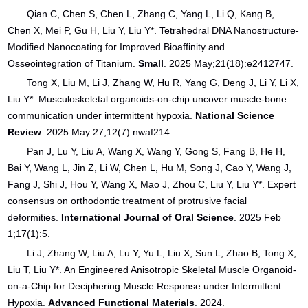
Qian C, Chen S, Chen L, Zhang C, Yang L, Li Q, Kang B,
Chen X, Mei P, Gu H, Liu Y, Liu Y*. Tetrahedral DNA Nanostructure-
Modified Nanocoating for Improved Bioaffinity and
Osseointegration of Titanium.
Small
. 2025 May;21(18):e2412747.
Tong X, Liu M, Li J, Zhang W, Hu R, Yang G, Deng J, Li Y, Li X,
Liu Y*. Musculoskeletal organoids-on-chip uncover muscle-bone
communication under intermittent hypoxia.
National Science
Review
. 2025 May 27;12(7):nwaf214.
Pan J, Lu Y, Liu A, Wang X, Wang Y, Gong S, Fang B, He H,
Bai Y, Wang L, Jin Z, Li W, Chen L, Hu M, Song J, Cao Y, Wang J,
Fang J, Shi J, Hou Y, Wang X, Mao J, Zhou C, Liu Y, Liu Y*. Expert
consensus on orthodontic treatment of protrusive facial
deformities.
International Journal of Oral Science
. 2025 Feb
1;17(1):5.
Li J, Zhang W, Liu A, Lu Y, Yu L, Liu X, Sun L, Zhao B, Tong X,
Liu T, Liu Y*. An Engineered Anisotropic Skeletal Muscle Organoid-
on-a-Chip for Deciphering Muscle Response under Intermittent
Hypoxia.
Advanced Functional Materials
. 2024.