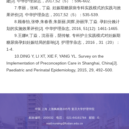
建[J]. 中华护理杂志，2017,52（5）：596-602.
7.李丽，张斌，丁焱. 妊娠期糖尿病专科实践模式的实践与效
果评价[J]. 中华护理杂志，2017,52（5）：535-539.
8.顾春怡,张铮,朱春香,朱新丽,闵辉,孙丽萍,丁焱. 孕妇分娩计
划的实施效果评价[J]. 中华护理杂志, 2016, 51(12): 1461-1465.
9.王娜#,丁焱，沈蓓蓓，阴传敏. 专科护士实践模式对妊娠期
糖尿病孕妇妊娠结局的影响[J]. 护理学杂志，2016，31（20）：
1-4.
10.DING Y, LI XT, XIE F, YANG YL. Survey on the
Implementation of Preconception Care in Shanghai, China[J].
Paediatric and Perinatal Epidemiology, 2015, 29, 492–500.
中国 上海 上海枫林路305号 复旦大学护理学院
邮政编码：200032 电话： 021-64161784 邮箱 : E-
mail:nursing@fudan.edu.cn