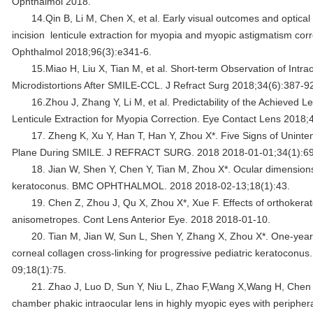
Ophthalmol 2018.
14.Qin B, Li M, Chen X, et al. Early visual outcomes and optical
incision lenticule extraction for myopia and myopic astigmatism corr
Ophthalmol 2018;96(3):e341-6.
15.Miao H, Liu X, Tian M, et al. Short-term Observation of Int
Microdistortions After SMILE-CCL. J Refract Surg 2018;34(6):387-9
16.Zhou J, Zhang Y, Li M, et al. Predictability of the Achieved L
Lenticule Extraction for Myopia Correction. Eye Contact Lens 2018;
17. Zheng K, Xu Y, Han T, Han Y, Zhou X*. Five Signs of Unintend
Plane During SMILE. J REFRACT SURG. 2018 2018-01-01;34(1):69
18. Jian W, Shen Y, Chen Y, Tian M, Zhou X*. Ocular dimension
keratoconus. BMC OPHTHALMOL. 2018 2018-02-13;18(1):43.
19. Chen Z, Zhou J, Qu X, Zhou X*, Xue F. Effects of orthokerat
anisometropes. Cont Lens Anterior Eye. 2018 2018-01-10.
20. Tian M, Jian W, Sun L, Shen Y, Zhang X, Zhou X*. One-year f
corneal collagen cross-linking for progressive pediatric kerato
09;18(1):75.
21. Zhao J, Luo D, Sun Y, Niu L, Zhao F,Wang X,Wang H, Chen Q
chamber phakic intraocular lens in highly myopic eyes with peripheral