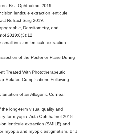
ptres. Br J Ophthalmol 2019.
ision lenticule extraction lenticule
ract Refract Surg 2019.
Topographic, Densitometry, and
nol 2019;8(3):12.
 small incision lenticule extraction
Dissection of the Posterior Plane During
ent Treated With Phototherapeutic
ap-Related Complications Following
plantation of an Allogenic Corneal
 the long-term visual quality and
gery for myopia. Acta Ophthalmol 2018.
sion lenticule extraction (SMILE) and
 for myopia and myopic astigmatism. Br J