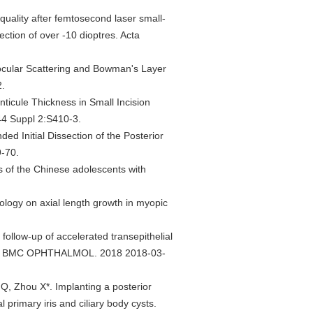
 quality after femtosecond laser small-
ection of over -10 dioptres. Acta
raocular Scattering and Bowman's Layer
2.
enticule Thickness in Small Incision
44 Suppl 2:S410-3.
ed Initial Dissection of the Posterior
-70.
s of the Chinese adolescents with
ology on axial length growth in myopic
ollow-up of accelerated transepithelial
conus. BMC OPHTHALMOL. 2018 2018-03-
, Zhou X*. Implanting a posterior
 primary iris and ciliary body cysts.