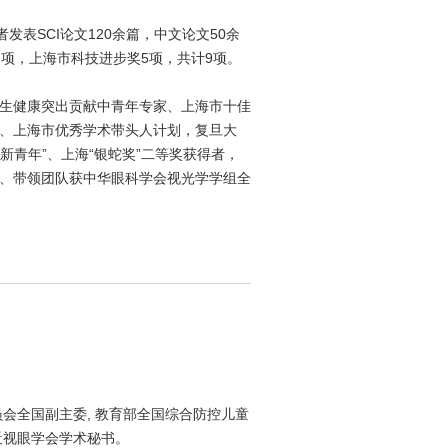
发表SCI论文120余篇，中文论文50余
2项，上海市科技进步奖5项，共计9项。
。
卫生健康突出贡献中青年专家、上海市十佳
划、上海市优秀学术带头人计划，复旦大
新青年”、上海“银蛇奖”二等奖获得者，
奖、带领团队获中华眼科学会视光学学组全
会全国副主委, 教育部全国综合防控儿童
近视眼学会学术秘书。