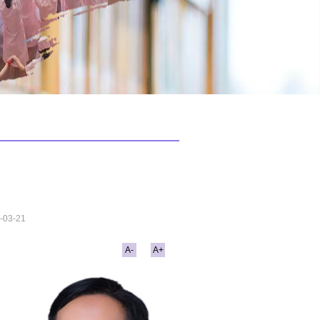
-03-21
A-
A+