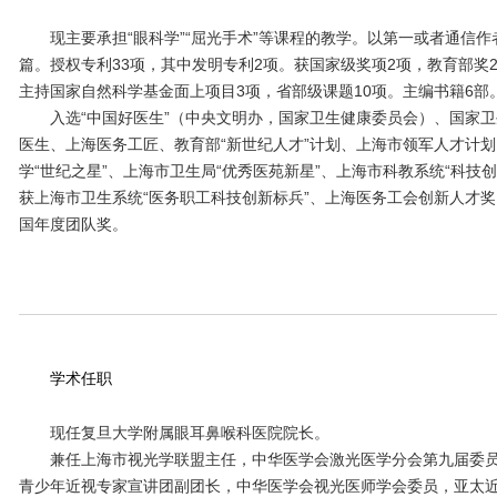
现主要承担“眼科学”“屈光手术”等课程的教学。以第一或者通信作者
篇。授权专利33项，其中发明专利2项。获国家级奖项2项，教育部奖
主持国家自然科学基金面上项目3项，省部级课题10项。主编书籍6部
入选“中国好医生”（中央文明办，国家卫生健康委员会）、国家
医生、上海医务工匠、教育部“新世纪人才”计划、上海市领军人才计
学“世纪之星”、上海市卫生局“优秀医苑新星”、上海市科教系统“科技创
获上海市卫生系统“医务职工科技创新标兵”、上海医务工会创新人才
国年度团队奖。
学术任职
现任复旦大学附属眼耳鼻喉科医院院长。
兼任上海市视光学联盟主任，中华医学会激光医学分会第九届委员
青少年近视专家宣讲团副团长，中华医学会视光医师学会委员，亚太