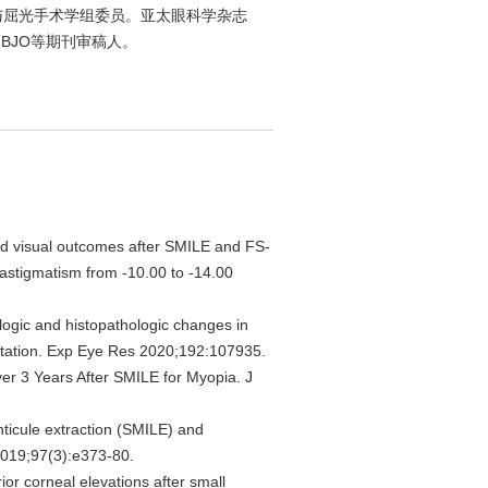
与屈光手术学组委员。亚太眼科学杂志
OVS、BJO等期刊审稿人。
nd visual outcomes after SMILE and FS-
 astigmatism from -10.00 to -14.00
logic and histopathologic changes in
antation. Exp Eye Res 2020;192:107935.
yer 3 Years After SMILE for Myopia. J
enticule extraction (SMILE) and
2019;97(3):e373-80.
or corneal elevations after small