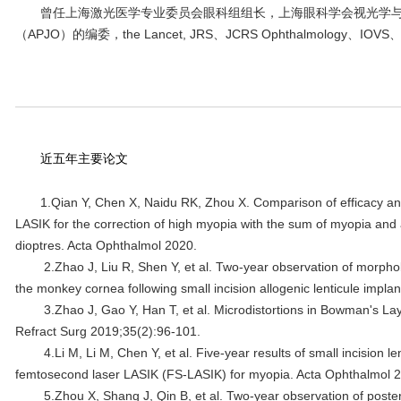
曾任上海激光医学专业委员会眼科组组长，上海眼科学会视光学
（APJO）的编委，the Lancet, JRS、JCRS Ophthalmology、I
近五年主要论文
1.Qian Y, Chen X, Naidu RK, Zhou X. Comparison of efficacy a
LASIK for the correction of high myopia with the sum of myopia and
dioptres. Acta Ophthalmol 2020.
2.Zhao J, Liu R, Shen Y, et al. Two-year observation of morpho
the monkey cornea following small incision allogenic lenticule impl
3.Zhao J, Gao Y, Han T, et al. Microdistortions in Bowman's La
Refract Surg 2019;35(2):96-101.
4.Li M, Li M, Chen Y, et al. Five-year results of small incision l
femtosecond laser LASIK (FS-LASIK) for myopia. Acta Ophthalmol 
5.Zhou X, Shang J, Qin B, et al. Two-year observation of posteri