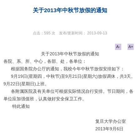
关于2013年中秋节放假的通知
点击：
595
次
发布/更新时间：
2013-09-13
A-
A+
关于
2013
年中秋节放假的通知
各院、系、所、中心，各部、处，各单位：
根据国务院办公厅的通知，我校今年中秋节放假安排如下：
9
月
19
日
(
星期四，中秋节
)
至
9
月
21
日
(
星期六
)
放假调休，共
3
天。
9
月
22
日
(
星期日
)
上班。
各附属医院及有关单位可根据实际情况自行安排。节日期间，各
单位应加强值班，认真做好安全保卫工作。
特此通知
复旦大学办公室
2013
年
9
月
6
日